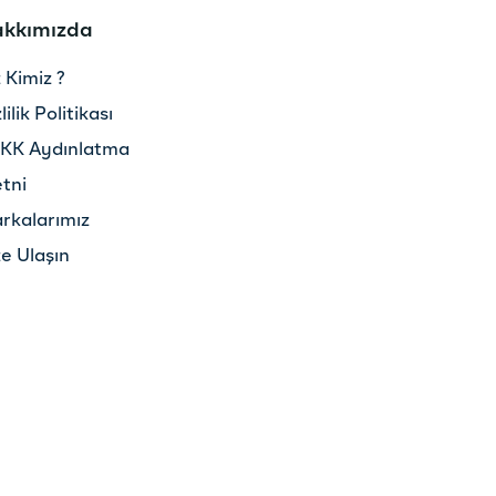
kkımızda
z Kimiz ?
lilik Politikası
KK Aydınlatma
tni
rkalarımız
ze Ulaşın