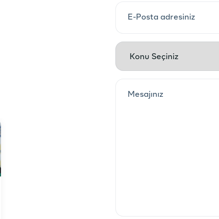
Webino ile partnerliğimiz
sürecinde yurtdışı ve yurtiçi ROI
değerlerimiz yüksek oranda arttı.