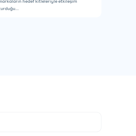
markaların hedef kitleleriyle etkileşim
kurduğu...