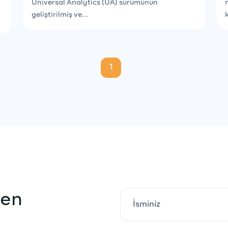
Universal Analytics (UA) sürümünün
geliştirilmiş ve...
1
yen